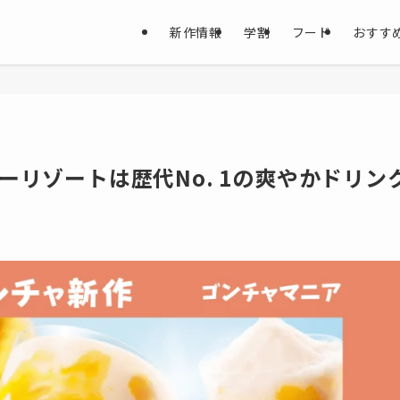
新作情報
学割
フード
おすす
リゾートは歴代No. 1の爽やかドリン